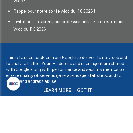
Wicc !
Rappel pour notre soirée wicc du 11.6.2026 !
Invitation à la soirée pour professionnels de la construction
Wicc du 11.6.2026
Droits d'auteur © 2023 WICC. Tous droits réservés.
This site uses cookies from Google to deliver its services and
Confidentialité et cookies
|
UP-TO-DATE WebDesign
to analyze traffic. Your IP address and user-agent are shared
with Google along with performance and security metrics to
ensure quality of service, generate usage statistics, and to
detect and address abuse.
LEARN MORE
GOT IT