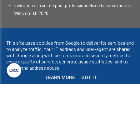
Invitation à la soirée pour professionnels de la construction
Wicc du 11.6.2026
Droits d'auteur © 2023 WICC. Tous droits réservés.
This site uses cookies from Google to deliver its services and
Confidentialité et cookies
|
UP-TO-DATE WebDesign
to analyze traffic. Your IP address and user-agent are shared
with Google along with performance and security metrics to
ensure quality of service, generate usage statistics, and to
detect and address abuse.
LEARN MORE
GOT IT