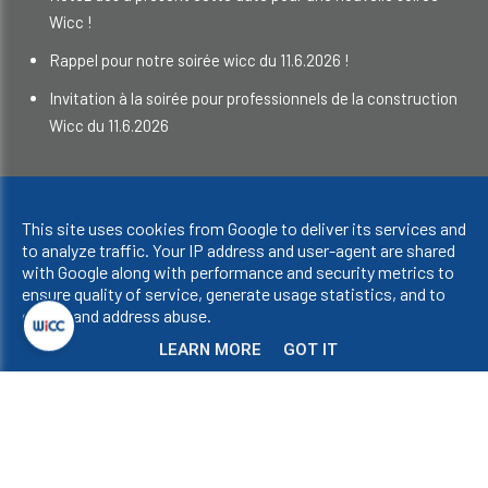
Wicc !
Rappel pour notre soirée wicc du 11.6.2026 !
Invitation à la soirée pour professionnels de la construction
Wicc du 11.6.2026
Droits d'auteur © 2023 WICC. Tous droits réservés.
This site uses cookies from Google to deliver its services and
Confidentialité et cookies
|
UP-TO-DATE WebDesign
to analyze traffic. Your IP address and user-agent are shared
with Google along with performance and security metrics to
ensure quality of service, generate usage statistics, and to
detect and address abuse.
LEARN MORE
GOT IT