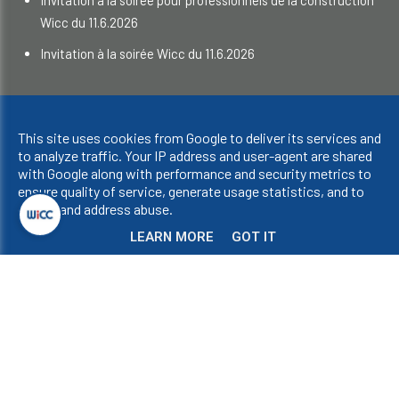
Wicc du 11.6.2026
Invitation à la soirée Wicc du 11.6.2026
Droits d'auteur © 2023 WICC. Tous droits réservés.
This site uses cookies from Google to deliver its services and
Confidentialité et cookies
|
UP-TO-DATE WebDesign
to analyze traffic. Your IP address and user-agent are shared
with Google along with performance and security metrics to
ensure quality of service, generate usage statistics, and to
detect and address abuse.
LEARN MORE
GOT IT