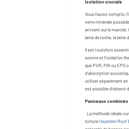
Isolation cruciale
Vous l’aurez compris, l’
verre minérale possède 
arrivent sur le marché.
laine de roche, la laine
Il est toutefois essenti
sonore et l’isolation t
que PUR, PIR ou EPS of
d'absorption acoustiqu
utiliser séparément en 
est possible d'obtenir 
Panneaux combinés
La méthode idéale cons
toiture
Usystem Roof 
présente de bonnes pe