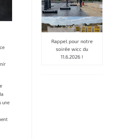
Rappel pour notre
 ce
soirée wicc du
11.6.2026 !
nir
le
la
s une
ment