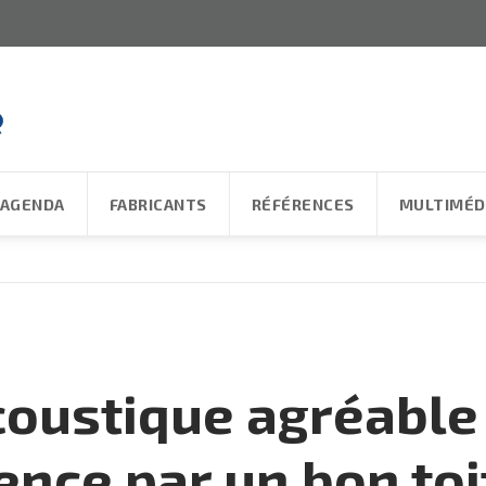
AGENDA
FABRICANTS
RÉFÉRENCES
MULTIMÉD
coustique agréable
nce par un bon toi