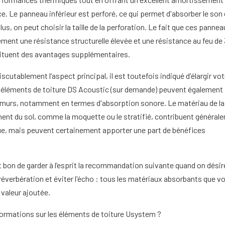
e. Le panneau inférieur est perforé, ce qui permet d'absorber le son
us, on peut choisir la taille de la perforation. Le fait que ces panne
ment une résistance structurelle élevée et une résistance au feu de
tituent des avantages supplémentaires.
discutablement l’aspect principal, il est toutefois indiqué d'élargir vot
s éléments de toiture DS Acoustic (sur demande) peuvent également
es murs, notamment en termes d'absorption sonore. Le matériau de la
ment du sol, comme la moquette ou le stratifié, contribuent général
ue, mais peuvent certainement apporter une part de bénéfices
st bon de garder à l’esprit la recommandation suivante quand on désir
éverbération et éviter l'écho : tous les matériaux absorbants que v
 valeur ajoutée.
formations sur les éléments de toiture Usystem ?