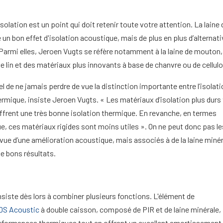
isolation est un point qui doit retenir toute votre attention. La laine 
un bon effet d'isolation acoustique, mais de plus en plus d’alternat
 Parmi elles, Jeroen Vugts se réfère notamment à la laine de mouton, 
 de lin et des matériaux plus innovants à base de chanvre ou de cellul
el de ne jamais perdre de vue la distinction importante entre l’isolat
hermique, insiste Jeroen Vugts. « Les matériaux d’isolation plus durs 
frent une très bonne isolation thermique. En revanche, en termes
e, ces matériaux rigides sont moins utiles ». On ne peut donc pas le
vue d’une amélioration acoustique, mais associés à de la laine minéra
de bons résultats.
iste dès lors à combiner plusieurs fonctions. L'élément de
DS Acoustic
à double caisson, composé de PIR et de laine minérale,
rformances thermiques tout en offrant un excellent amortissement