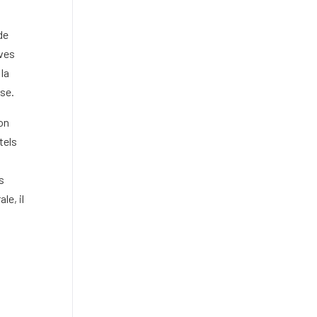
de
ives
la
ose.
ion
tels
s
le, il