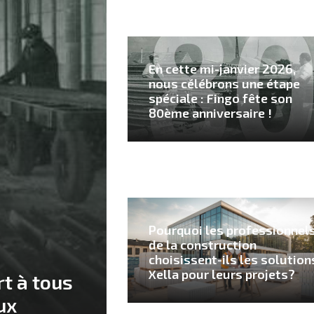
En cette mi-janvier 2026,
nous célébrons une étape
spéciale : Fingo fête son
80ème anniversaire !
Pourquoi les professionnel
de la construction
choisissent-ils les solution
Xella pour leurs projets?
rt à tous
ux