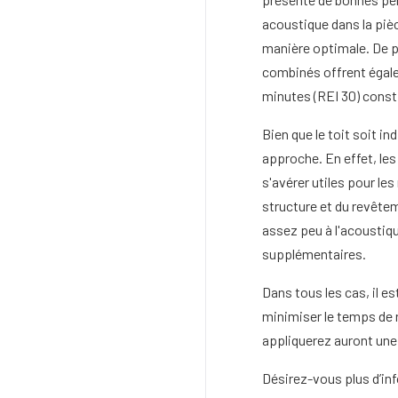
acoustique dans la pièc
manière optimale. De pl
combinés offrent égale
minutes (REI 30) cons
Bien que le toit soit in
approche. En effet, le
s'avérer utiles pour l
structure et du revête
assez peu à l'acoustiq
supplémentaires.
Dans tous les cas, il e
minimiser le temps de r
appliquerez auront une
Désirez-vous plus d’in