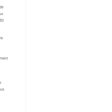
 de
aux
 30
re
ement
e
ous