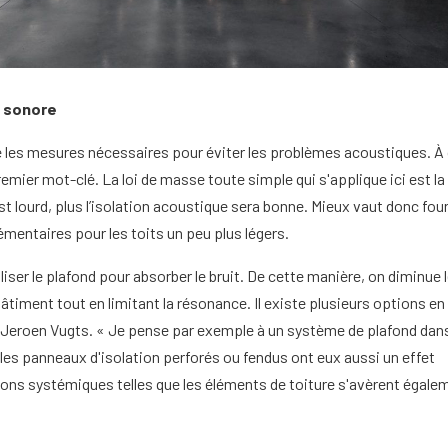
n sonore
re les mesures nécessaires pour éviter les problèmes acoustiques. À
remier mot-clé. La loi de masse toute simple qui s'applique ici est la
est lourd, plus l’isolation acoustique sera bonne. Mieux vaut donc four
mentaires pour les toits un peu plus légers.
ser le plafond pour absorber le bruit. De cette manière, on diminue 
âtiment tout en limitant la résonance. Il existe plusieurs options en 
Jeroen Vugts. « Je pense par exemple à un système de plafond dan
les panneaux d'isolation perforés ou fendus ont eux aussi un effet
ions systémiques telles que les éléments de toiture s'avèrent égale