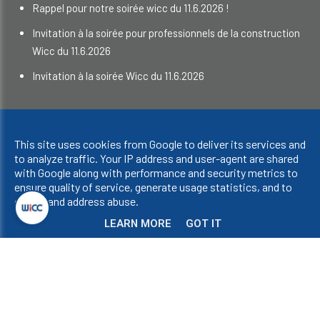
Rappel pour notre soirée wicc du 11.6.2026 !
Invitation à la soirée pour professionnels de la construction
Wicc du 11.6.2026
Invitation à la soirée Wicc du 11.6.2026
Droits d'auteur © 2023 WICC. Tous droits réservés.
This site uses cookies from Google to deliver its services and
Confidentialité et cookies
|
UP-TO-DATE WebDesign
to analyze traffic. Your IP address and user-agent are shared
with Google along with performance and security metrics to
ensure quality of service, generate usage statistics, and to
detect and address abuse.
LEARN MORE
GOT IT