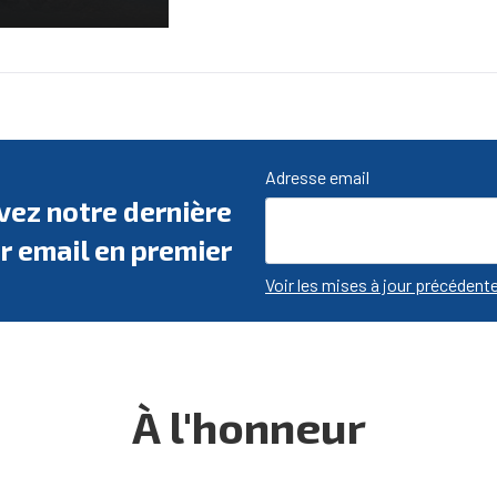
Adresse email
evez notre dernière
r email en premier
Voir les mises à jour précédent
À l'honneur