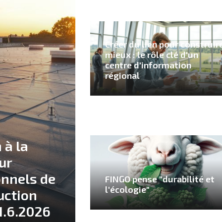
Créer du lien pour construir
mieux : le rôle clé d'un
centre d'information
régional
 à la
ur
onnels de
FINGO pense "durabilité et
l'écologie"
uction
1.6.2026