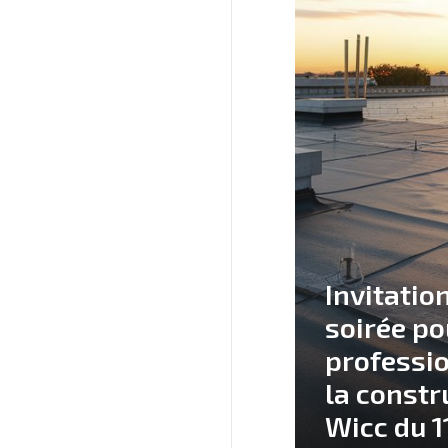
Invitation
soirée po
professi
la constr
Wicc du 1