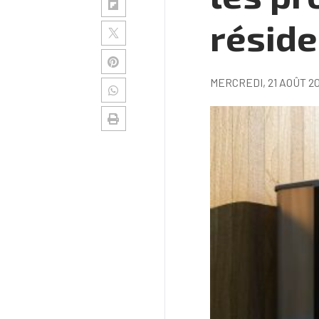
réside
MERCREDI, 21 AOÛT 2