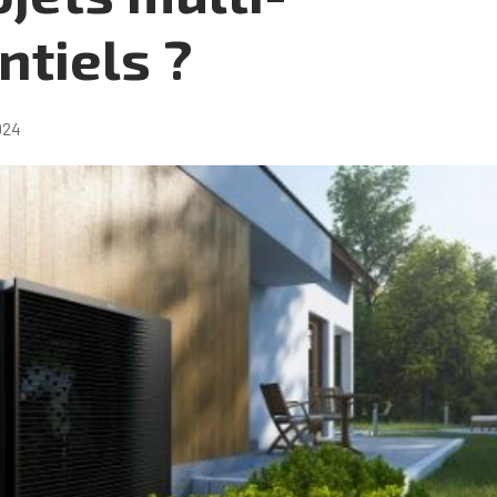
ntiels ?
024