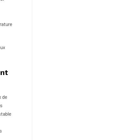
rature
aux
ont
x de
es
stable
s