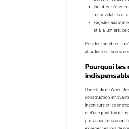
Isolation biosourc
renouvelables et o
Façades adaptativ
et à la lumière, c
Pour les membres du
r
abordés lors de nos co
Pourquoi les
indispensable
Une étude du World Gre
construction innovant
ingénieurs et les entre
et d'une position de ma
partageant des connai
expériences lors de no