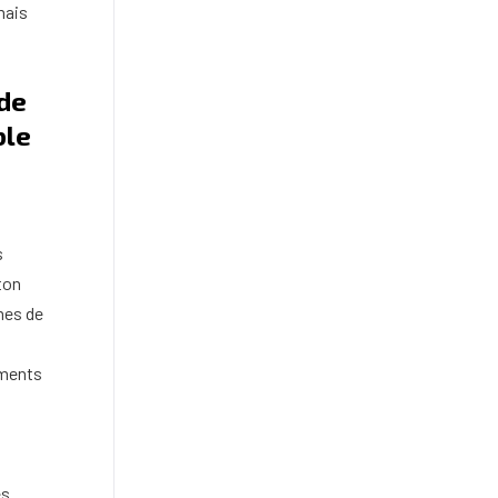
mais
 de
ble
s
ton
mes de
iments
s.