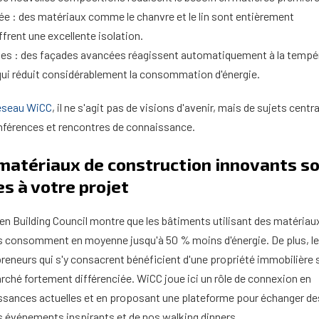
ée : des matériaux comme le chanvre et le lin sont entièrement
ffrent une excellente isolation.
es : des façades avancées réagissent automatiquement à la tempé
e qui réduit considérablement la consommation d'énergie.
éseau WiCC
, il ne s'agit pas de visions d'avenir, mais de sujets centr
nférences et rencontres de connaissance.
 matériaux de construction innovants s
s à votre projet
en Building Council montre que les bâtiments utilisant des matériau
s consomment en moyenne jusqu'à 50 % moins d'énergie. De plus, l
preneurs qui s'y consacrent bénéficient d'une propriété immobilière 
rché fortement différenciée. WiCC joue ici un rôle de connexion en
ssances actuelles et en proposant une plateforme pour échanger de
s événements inspirants et de nos walking dinners.