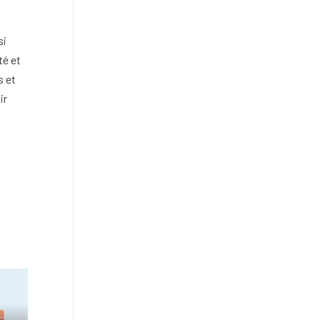
si
té et
s et
ir