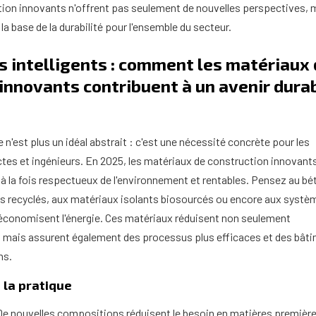
ion innovants n'offrent pas seulement de nouvelles perspectives, 
a base de la durabilité pour l'ensemble du secteur.
s intelligents : comment les matériaux
innovants contribuent à un avenir dura
 n'est plus un idéal abstrait : c'est une nécessité concrète pour les
ctes et ingénieurs. En 2025, les matériaux de construction innovant
s à la fois respectueux de l'environnement et rentables. Pensez au bé
ats recyclés, aux matériaux isolants biosourcés ou encore aux systè
i économisent l'énergie. Ces matériaux réduisent non seulement
, mais assurent également des processus plus efficaces et des bât
ns.
 la pratique
 De nouvelles compositions réduisent le besoin en matières première